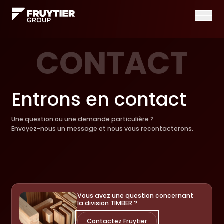
Ouvrir/f
CONTACT
Entrons en contact
Une question ou une demande particulière ?
Envoyez-nous un message et nous vous recontacterons.
Vous avez une question concernant
la division TIMBER ?
Contactez Fruytier