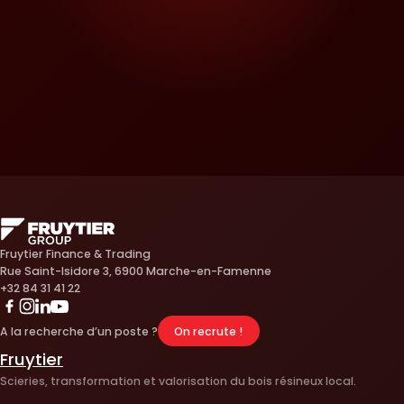
Fruytier Finance & Trading
Rue Saint-Isidore 3, 6900 Marche-en-Famenne
+32 84 31 41 22
Linkedin
Instagram
Youtube
Facebook
A la recherche d’un poste ?
On recrute !
Fruytier
Scieries, transformation et valorisation du bois résineux local.