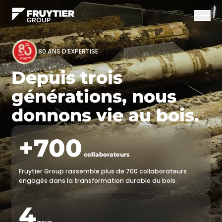
Ouvrir/f
80 ANS D’EXPERTISE
Depuis trois
générations, nous
donnons vie au bois.
+700
collaborateurs
Fruytier Group rassemble plus de 700 collaborateurs
engagés dans la transformation durable du bois.
4