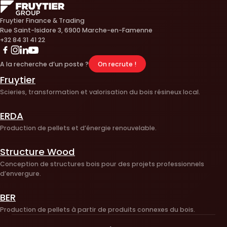
Fruytier Finance & Trading
Rue Saint-Isidore 3, 6900 Marche-en-Famenne
+32 84 31 41 22
Linkedin
Instagram
Youtube
Facebook
A la recherche d’un poste ?
On recrute !
Fruytier
Scieries, transformation et valorisation du bois résineux local.
ERDA
Production de pellets et d’énergie renouvelable.
Structure Wood
Conception de structures bois pour des projets professionnels
d’envergure.
BER
Production de pellets à partir de produits connexes du bois.